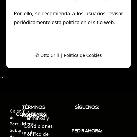
Por ello, se recomienda a los usuarios revisar
periódicamente esta política en el sitio web.
© Otto Grill | Política de Cookies
```
TÉRMINOS
SÍGUENOS:
Y
Calor
CONÓCENOS:
Home
POLÍTICAS:
de
Términos y
Menú
Parrilla
Condiciones
PEDIR AHORA:
Sabor
Locales
Política de
de