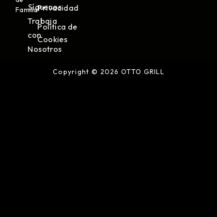
Síguenos
Privacidad
Familia
Trabaja
Política de
con
Cookies
Nosotros
Copyright © 2026 OTTO GRILL